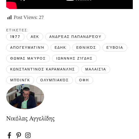
Post Views:
27
ΕΤΙΚΕΤΕΣ: 
1977
ΑΕΚ
ΑΝΔΡΈΑΣ ΠΑΠΑΝΔΡΈΟΥ
ΑΠΟΓΕΥΜΑΤΙΝΉ
ΕΔΗΚ
ΕΘΝΙΚΌΣ
ΕΎΒΟΙΑ
ΘΩΜΆΣ ΜΑΎΡΟΣ
ΙΩΆΝΝΗΣ ΖΊΓΔΗΣ
ΚΩΝΣΤΑΝΤΊΝΟΣ ΚΑΡΑΜΑΝΛΉΣ
ΜΑΛΑΙΣΊΑ
ΜΠΌΙΝΓΚ
ΟΛΥΜΠΙΑΚΌΣ
ΟΦΗ
Νικόλας Αγγελίδης