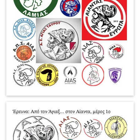
Έρευνα: Από τον Άγιαξ… στον Αίαντα, μέρος 1ο