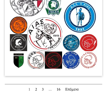
1
2
3
…
16
Επόμενο