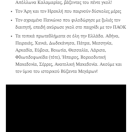
Απόλλωνα Καλαμαρίας, βάζοντας του πέντε γκολ!
Τον Άρη και τον Ηρακλή που παιρνούν δύσκολες μέρες
Τον αγριεμένο Πανιώνιο που φιλοδώρησε με ξυλιές τον
διαιτητή, επειδή ακύρωσε γκολ στο παιχνίδι με τον ΠΑΟΚ
Τα τοπικά πρωταθλήματα σε όλη την Ελλάδα. Αθήνα,
Πειραιάς, Χανιά, Δωδεκάνησα, Πάτρα, Μεσσηνία,
Αρκαδία, Εύβοια, Βοιωτία, Θεσσαλία, Λάρισα,
Φθιωτιδοφωκίδα (τότε), Ήπειρος, Βορειοδυτική
Μακεδονία, Σέρρες, Ανατολική Μακεδονία. Ακούμε και
τον ύμνο του ιστορικού Βύζαντα Μεγάρων!