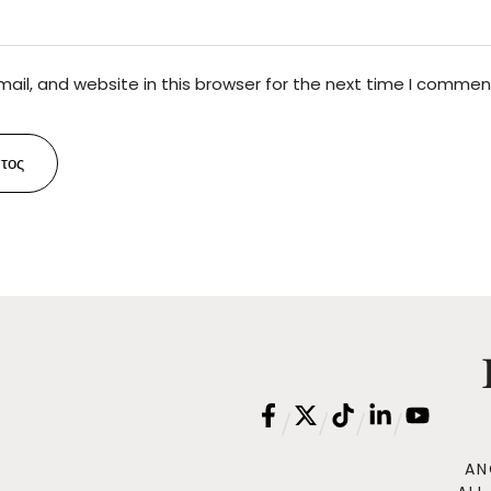
il, and website in this browser for the next time I commen
τος
/
/
/
/
AN