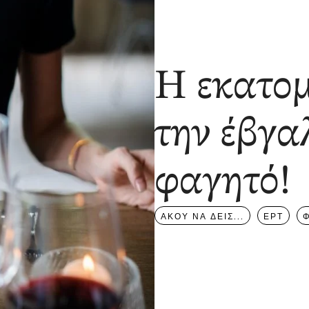
Η εκατομ
την έβγα
φαγητό!
ΑΚΟΥ ΝΑ ΔΕΙΣ...
ΕΡΤ