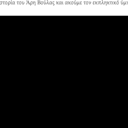
στορία του Άρη Βούλας και ακούμε τον εκπληκτικό ύ