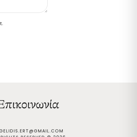
t.
Επικοινωνία
GELIDIS.ERT@GMAIL.COM