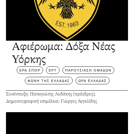
Αφιέρωμα: Δόξα Νέας
Υόρκης
ΕΡΑ ΣΠΟΡ
ΕΡΤ
ΠΑΡΟΥΣΙΑΣΗ ΟΜΑΔΩΝ
ΦΩΝΗ ΤΗΣ ΕΛΛΑΔΑΣ
ΩΡΑ ΕΛΛΑΔΑΣ
Συνέντευξη: Παναγιώτης Λυδάκης (πρόεδρος).
Δημοσιογραφική επιμέλεια: Γιώργος Αγγελίδης