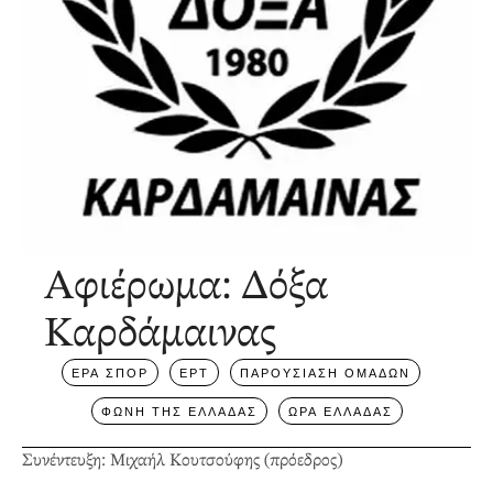
Αφιέρωμα: Δόξα
Καρδάμαινας
ΕΡΑ ΣΠΟΡ
ΕΡΤ
ΠΑΡΟΥΣΙΑΣΗ ΟΜΑΔΩΝ
ΦΩΝΗ ΤΗΣ ΕΛΛΑΔΑΣ
ΩΡΑ ΕΛΛΑΔΑΣ
Συνέντευξη: Μιχαήλ Κουτσούφης (πρόεδρος)