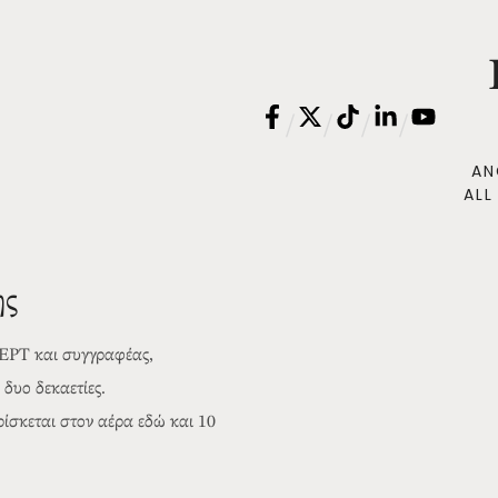
/
/
/
/
AN
ALL
ης
 ΕΡΤ και συγγραφέας,
δυο δεκαετίες.
σκεται στον αέρα εδώ και 10