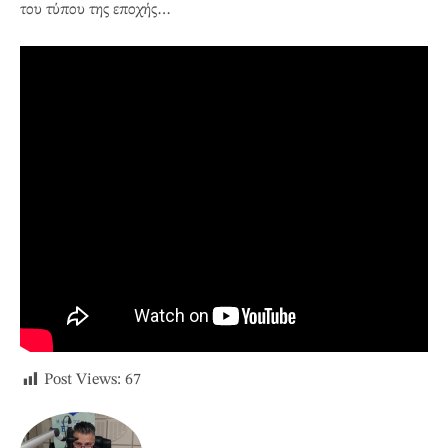
του τύπου της εποχής…
Post Views:
67