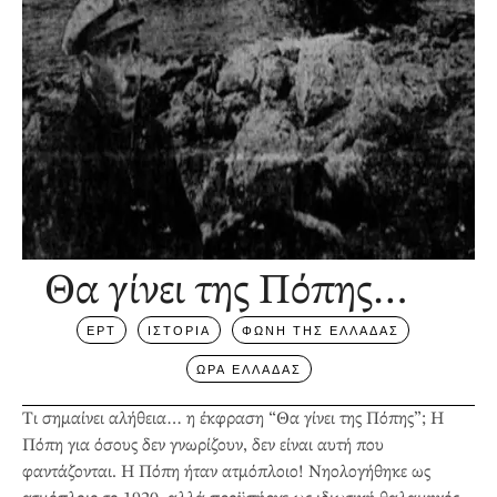
Θα γίνει της Πόπης…
ΕΡΤ
ΙΣΤΟΡΙΑ
ΦΩΝΗ ΤΗΣ ΕΛΛΑΔΑΣ
ΩΡΑ ΕΛΛΑΔΑΣ
Τι σημαίνει αλήθεια… η έκφραση “Θα γίνει της Πόπης”; Η
Πόπη για όσους δεν γνωρίζουν, δεν είναι αυτή που
φαντάζονται. Η Πόπη ήταν ατμόπλοιο! Νηολογήθηκε ως