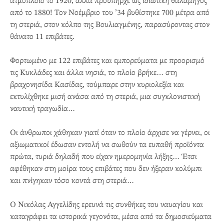
ατμόπλοιο το 1920, αλλά προϋπήρχε ως ιδιωτική θαλαμηγός
από το 1880! Τον Νοέμβριο του ’34 βυθίστηκε 700 μέτρα από
τη στεριά, στον κόλπο της Βουλιαγμένης, παρασύροντας στον
θάνατο 11 επιβάτες.
Φορτωμένο με 122 επιβάτες και εμπορεύματα με προορισμό
τις Κυκλάδες και άλλα νησιά, το πλοίο βρήκε… στη
βραχονησίδα Κασίδας, τούμπαρε στην κυριολεξία και
εκτυλίχθηκε μισή ανάσα από τη στεριά, μια συγκλονιστική
ναυτική τραγωδία…
Οι άνθρωποι χάθηκαν γιατί όταν το πλοίο άρχισε να γέρνει, οι
αξιωματικοί έδωσαν εντολή να σωθούν τα ευπαθή προϊόντα
πρώτα, τυριά δηλαδή που είχαν ημερομηνία λήξης… Έτσι
αφέθηκαν στη μοίρα τους επιβάτες που δεν ήξεραν κολύμπι
και πνίγηκαν τόσο κοντά στη στεριά…
Ο Νικόλας Αγγελίδης ερευνά τις συνθήκες του ναυαγίου και
καταγράφει τα ιστορικά γεγονότα, μέσα από τα δημοσιεύματα