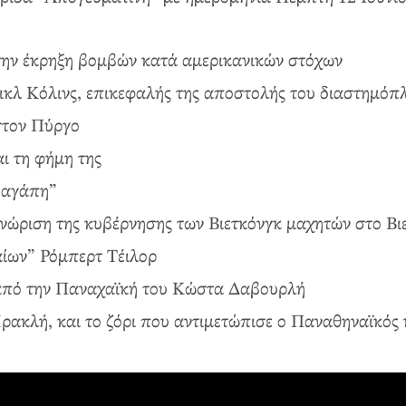
 την έκρηξη βομβών κατά αμερικανικών στόχων
άικλ Κόλινς, επικεφαλής της αποστολής του διαστημό
 στον Πύργο
ι τη φήμη της
 αγάπη”
νώριση της κυβέρνησης των Βιετκόνγκ μαχητών στο Βι
αίων” Ρόμπερτ Τέιλορ
από την Παναχαϊκή του Κώστα Δαβουρλή
ρακλή, και το ζόρι που αντιμετώπισε ο Παναθηναϊκός