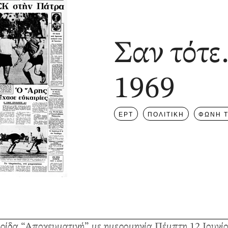
Σαν τότε
1969
ΕΡΤ
ΠΟΛΙΤΙΚΗ
ΦΩΝΗ Τ
ερίδα “Απογευματινή” με ημερομηνία Πέμπτη 12 Ιουνί