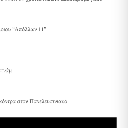
πλοιου “Απόλλων 11”
ετνάμ
 κόντρα στον Πανελευσινιακό