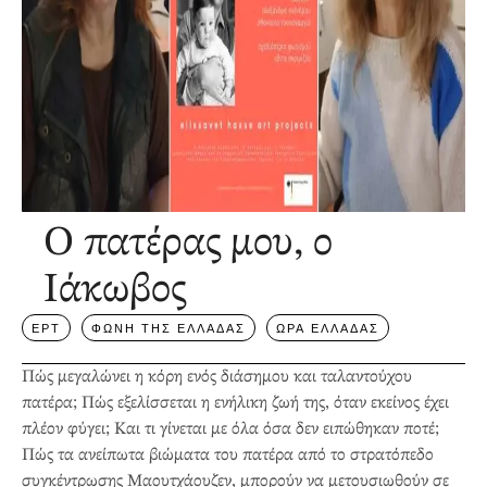
Ο πατέρας μου, ο
Ιάκωβος
ΕΡΤ
ΦΩΝΗ ΤΗΣ ΕΛΛΑΔΑΣ
ΩΡΑ ΕΛΛΑΔΑΣ
Πώς μεγαλώνει η κόρη ενός διάσημου και ταλαντούχου
πατέρα; Πώς εξελίσσεται η ενήλικη ζωή της, όταν εκείνος έχει
πλέον φύγει; Και τι γίνεται με όλα όσα δεν ειπώθηκαν ποτέ;
Πώς τα ανείπωτα βιώματα του πατέρα από το στρατόπεδο
συγκέντρωσης Μαουτχάουζεν, μπορούν να μετουσιωθούν σε