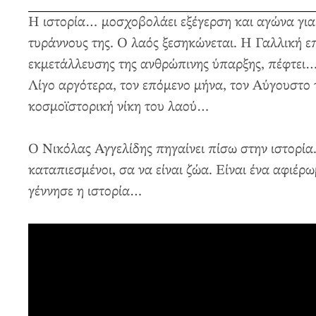
Η ιστορία… μοσχοβολάει εξέγερση και αγώνα για 
τυράννους της. Ο λαός ξεσηκώνεται. Η Γαλλική 
εκμετάλλευσης της ανθρώπινης ύπαρξης, πέφτει…
Λίγο αργότερα, τον επόμενο μήνα, τον Αύγουστο 
κοσμοϊστορική νίκη του λαού…
Ο Νικόλας Αγγελίδης πηγαίνει πίσω στην ιστορία.
καταπιεσμένοι, σα να είναι ζώα. Είναι ένα αφιέρ
γέννησε η ιστορία…