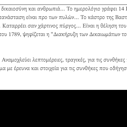
δικαιοσύνη και ανθρωπιά… Το ημερολόγιο γράφει 14 Ι
επανάσταση είναι προ των πυλών… Το κάστρο της Βαστί
 Καταρρέει σαν χάρτινος πύργος… Είναι η θέληση του
του 1789, ψηφίζεται η “Διακήρυξη των Δικαιωμάτων το
 Αναμοχλεύει λεπτομέρειες, τραγικές, για τις συνθήκες
ωμα με έρευνα και στοιχεία για τις συνθήκες που οδήγ