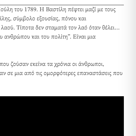
ούλη του 1789. Η Βαστίλη πέφτει μαζί με τους
λης, σύμβολο εξουσίας, πόνου και
 λαού. Τίποτα δεν σταματά τον λαό όταν θέλει…
υ ανθρώπου και του πολίτη”. Είναι μια
 που ζούσαν εκείνα τα χρόνια οι άνθρωποι,
ησαν σε μια από τις ομορφότερες επαναστάσεις που