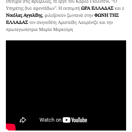
επιτυχία στις Βρυξέλλες, το έργο του Κάρλο Γκολντόνι, “Ο
Υπηρέτης δυο αφεντάδων”. Η εκπομπή
ΩΡΑ ΕΛΛΑΔΑΣ
και ο
Νικόλας Αγγελίδης
, φιλοξενούν ζωντανά στην
ΦΩΝΗ ΤΗΣ
ΕΛΛΑΔΑΣ
τον σκηνοθέτη Αριστείδη Λαυρέντζο και την
πρωταγωνίστρια Μαρία Μερκούρη