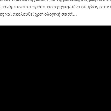
εκινάμε από το πρώτο καταγεγραμμένο συμβάν, στον δι
τες και ακολουθεί χρονολογική σειρά…