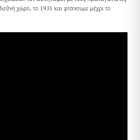
εθνή χώρο, το 1931 και φτάνουμε μέχρι το