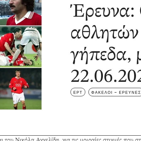
Έρευνα:
αθλητών
γήπεδα, 
22.06.20
ΕΡΤ
ΦΑΚΕΛΟΙ – ΕΡΕΥΝΕΣ
υ Νικόλα Αγγελίδη, για τις μοιραίες στιγμές που στ