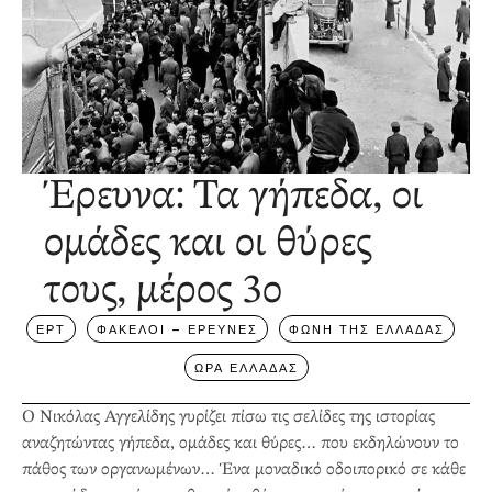
Έρευνα: Τα γήπεδα, οι
ομάδες και οι θύρες
τους, μέρος 3ο
ΕΡΤ
ΦΑΚΕΛΟΙ – ΕΡΕΥΝΕΣ
ΦΩΝΗ ΤΗΣ ΕΛΛΑΔΑΣ
ΩΡΑ ΕΛΛΑΔΑΣ
Ο Νικόλας Αγγελίδης γυρίζει πίσω τις σελίδες της ιστορίας
αναζητώντας γήπεδα, ομάδες και θύρες… που εκδηλώνουν το
πάθος των οργανωμένων… Ένα μοναδικό οδοιπορικό σε κάθε