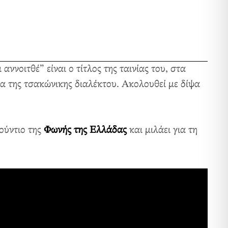
νοιτθέ” είναι ο τίτλος της ταινίας του, στα
ία της τσακώνικης διαλέκτου. Ακολουθεί με δίψα
τούντιο της
Φωνής της Ελλάδας
και μιλάει για τη