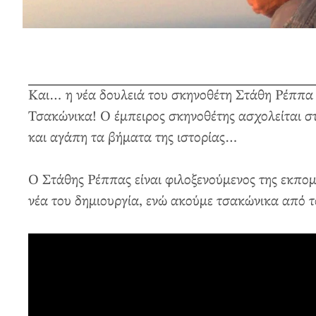
Και… η νέα δουλειά του σκηνοθέτη Στάθη Ρέππα εί
Τσακώνικα! Ο έμπειρος σκηνοθέτης ασχολείται στη
και αγάπη τα βήματα της ιστορίας…
Ο Στάθης Ρέππας είναι φιλοξενούμενος της εκπο
νέα του δημιουργία, ενώ ακούμε τσακώνικα από 