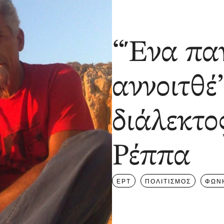
“Ένα πα
αννοιτθ
διάλεκτο
Ρέππα
ΕΡΤ
ΠΟΛΙΤΙΣΜΟΣ
ΦΩΝ