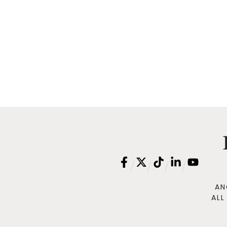
/
/
/
/
AN
ALL